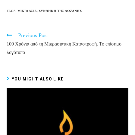
TAGS
:
ΜΙΚΡΆ ΑΣΊΑ
,
ΣΥΝΘΉΚΗ ΤΗΣ ΛΩΖΆΝΗΣ
Read
Previous Post
more
articles
100 Χρόνια από τη Μικρασιατική Καταστροφή. To επίσημο
λογότυπο
YOU MIGHT ALSO LIKE