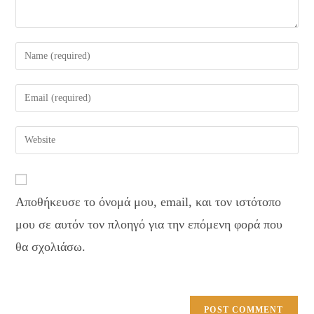
Enter
your
name
Enter
or
your
username
email
Enter
to
address
your
comment
to
website
comment
URL
Αποθήκευσε το όνομά μου, email, και τον ιστότοπο
(optional)
μου σε αυτόν τον πλοηγό για την επόμενη φορά που
θα σχολιάσω.