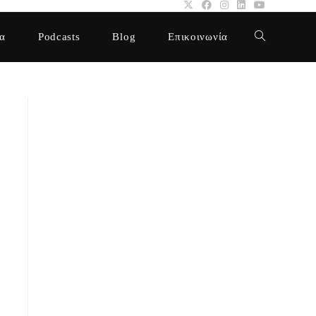
α
Podcasts
Blog
Επικοινωνία
Toggle
website
search