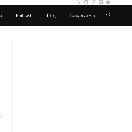
α
Podcasts
Blog
Επικοινωνία
Toggle
website
search
22