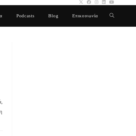
α
Podcasts
Blog
Επικοινωνία
Toggle
website
H
search
ά,
η