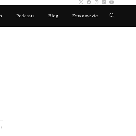
α
Podcasts
Blog
Επικοινωνία
Toggle
website
search
22