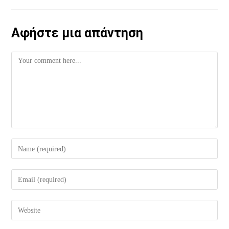
Αφήστε μια απάντηση
Comment
Enter
your
name
Enter
or
your
username
email
Enter
to
address
your
comment
to