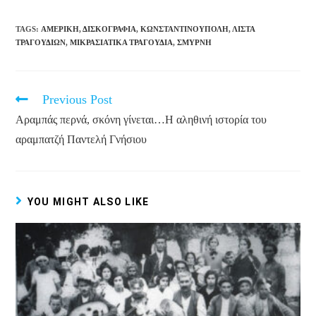
TAGS
:
ΑΜΕΡΙΚΉ
,
ΔΙΣΚΟΓΡΑΦΊΑ
,
ΚΩΝΣΤΑΝΤΙΝΟΎΠΟΛΗ
,
ΛΊΣΤΑ
ΤΡΑΓΟΥΔΙΏΝ
,
ΜΙΚΡΑΣΙΆΤΙΚΑ ΤΡΑΓΟΎΔΙΑ
,
ΣΜΎΡΝΗ
Read
Previous Post
more
articles
Αραμπάς περνά, σκόνη γίνεται…H αληθινή ιστορία του
αραμπατζή Παντελή Γνήσιου
YOU MIGHT ALSO LIKE